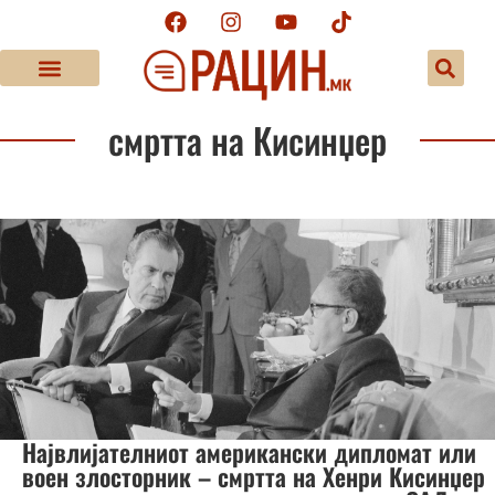
смртта на Кисинџер
Највлијателниот американски дипломат или
воен злосторник – смртта на Хенри Кисинџер