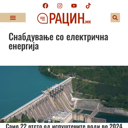
Снабдување со електрична
енергија
Само 22 отсто од испуштените води во 2024