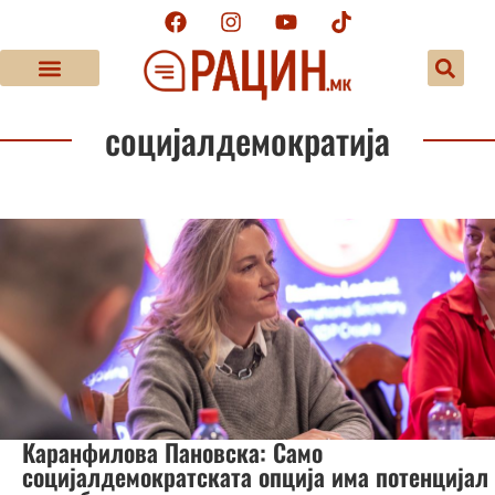
социјалдемократија
Каранфилова Пановска: Само
социјалдемократската опција има потенцијал