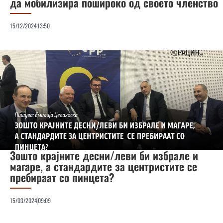
да мобилизира пошироко од своето членство
15/12/2024
13:50
Зошто крајните десни/леви би избрале и
магаре, а стандардите за центристите се
пребираат со пинцета?
15/03/2024
09:09