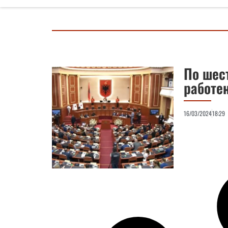
По шес
работе
16/03/2024
18:29