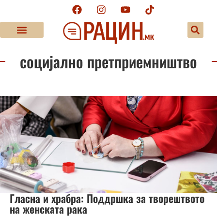
социјално претприемништво
Гласна и храбра: Поддршка за творештвото
на женската рака