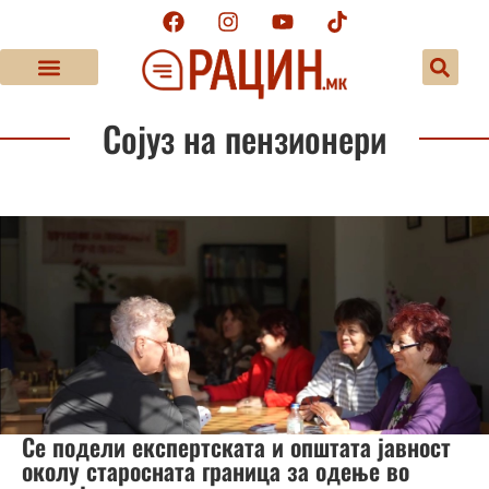
Сојуз на пензионери
Се подели експертската и општата јавност
околу старосната граница за одење во