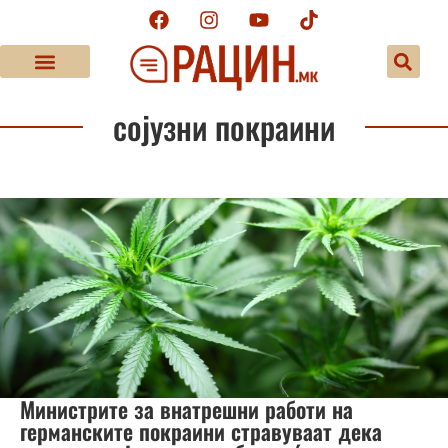
сојузни покраини
Министрите за внатрешни работи на
германските покраини стравуваат дека