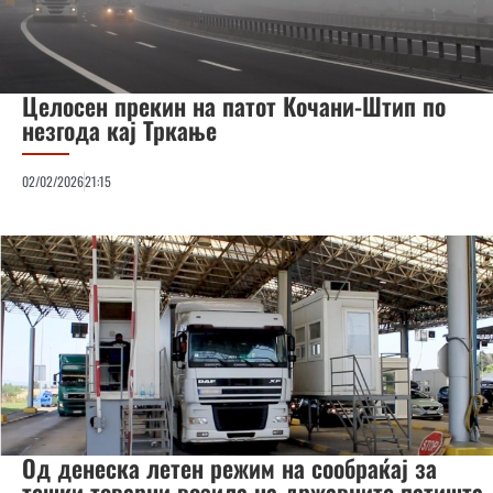
Целосен прекин на патот Кочани-Штип по
незгода кај Тркање
02/02/2026
21:15
Од денеска летен режим на сообраќај за
тешки товарни возила на државните патишта