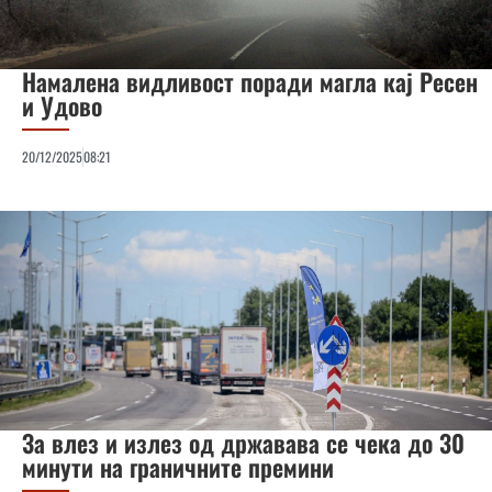
Намалена видливост поради магла кај Ресен
и Удово
20/12/2025
08:21
За влез и излез од државава се чека до 30
минути на граничните премини