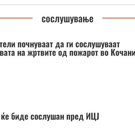
сослушување
тели почнуваат да ги сослушуваат
твата на жртвите од пожарот во Кочан
 ќе биде сослушан пред ИЦЈ