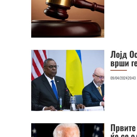
Лојд О
врши г
09/04/2024
20:43
Првите
ќе се 