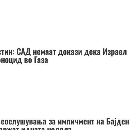
стин: САД немаат докази дека Израел
еноцид во Газа
 сослушувања за импичмент на Бајден
одржат идната недела