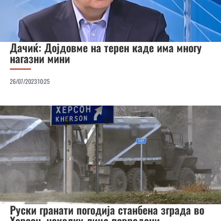
Дачиќ: Дојдовме на терен каде има многу
нагазни мини
26/07/2023
10:25
Руски гранати погодија станбена зграда во
Херсон, неколку лица повредени