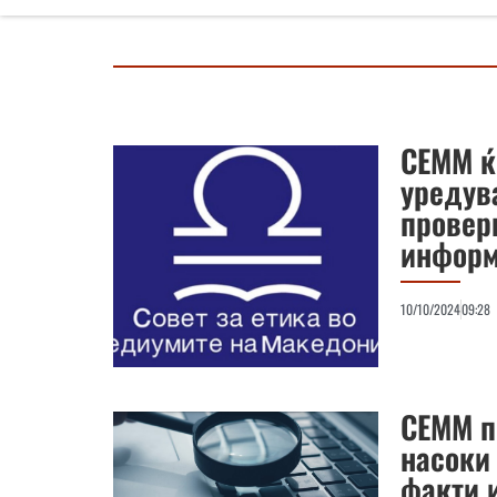
СЕММ ќ
уредув
провер
инфор
10/10/2024
09:28
СЕММ п
насоки
факти 