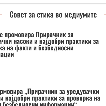
Совет за етика во медиумите
е промовира Прирачник за
ачки насоки и најдобри практики за
ка на факти и безбедносни
мации
рмовира „Прирачник за уредувачки
 и најдобри практики за проверка на
и безбедносни информации“