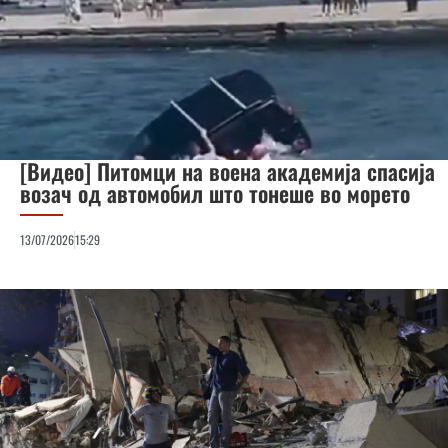
[Видео] Питомци на воена академија спасија
возач од автомобил што тонеше во морето
13/07/2026
15:29