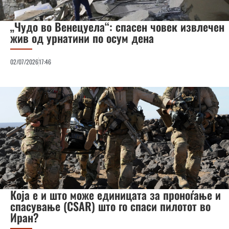
„Чудо во Венецуела“: спасен човек извлечен
жив од урнатини по осум дена
02/07/2026
17:46
Која е и што може единицата за проноѓање и
спасување (CSAR) што го спаси пилотот во
Иран?