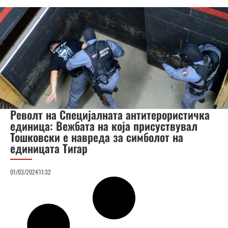
Револт на Специјалната антитерористичка
единица: Вежбата на која присуствувал
Тошковски е навреда за симболот на
единицата Тигар
01/03/2024
11:32