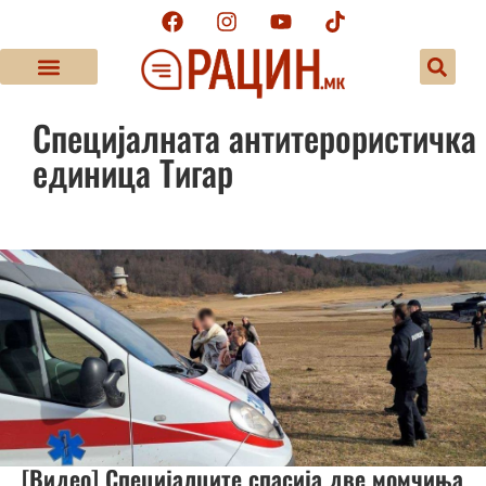
Специјалната антитерористичка
единица Тигар
[Видео] Специјалците спасија две момчиња