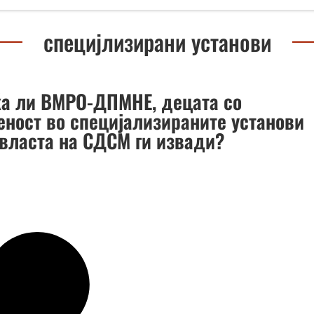
специјлизирани установи
ќа ли ВМРО-ДПМНЕ, децата со
еност во специјализираните установи
 власта на СДСМ ги извади?