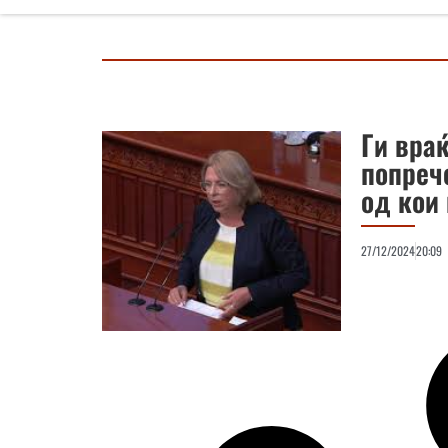
Ги вра
попреч
од кои
27/12/2024
20:09