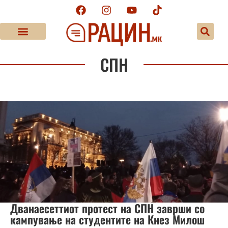
СПН
Дванаесеттиот протест на СПН заврши со
кампување на студентите на Кнез Милош