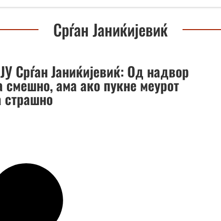
Срѓан Јаниќијевиќ
ЈУ Срѓан Јаниќијевиќ: Од надвор
а смешно, ама ако пукне меурот
а страшно