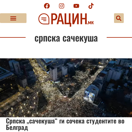
српска сачекуша
Српска „сачекуша“ ги сочека студентите во
Белград