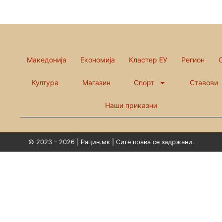
Македонија
Економија
Кластер ЕУ
Регион
Култура
Магазин
Спорт
Ставови
Наши приказни
© 2023 – 2026 | Рацин.мк | Сите права се задржани.