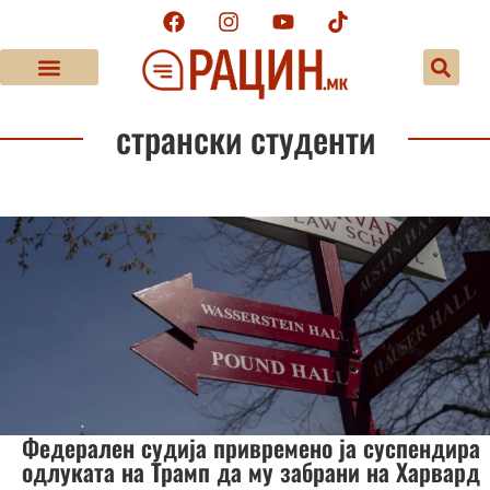
странски студенти
Федерален судија привремено ја суспендира
одлуката на Трамп да му забрани на Харвард