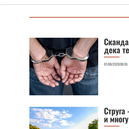
Сканда
дека т
01/08/2026
08:36
Струга 
и многу