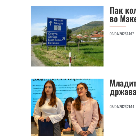
Пак ко
во Мак
09/04/2026
14:17
Младит
држав
05/04/2026
21:14