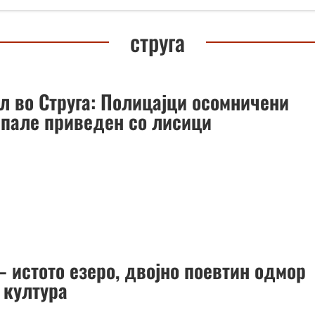
струга
л во Струга: Полицајци осомничени
епале приведен со лисици
– истото езеро, двојно поевтин одмор
 култура