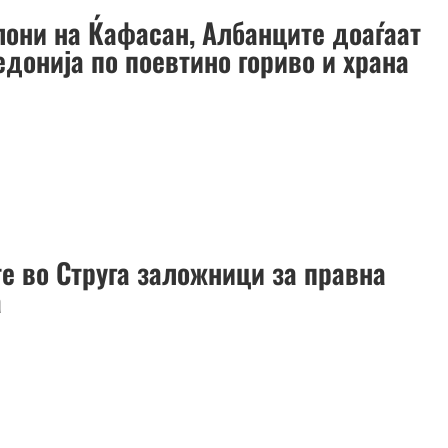
лони на Ќафасан, Албанците доаѓаат
едонија по поевтино гориво и храна
е во Струга заложници за правна
а