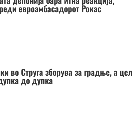
та депонија бара итна реакција,
реди евроамбасадорот Рокас
и во Струга зборува за градње, а цел
 дупка до дупка