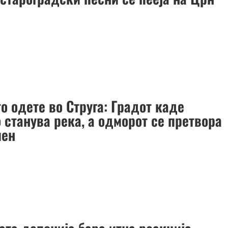
о одете во Струга: Градот каде
 станува река, а одморот се претвора
мен