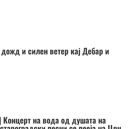
 дожд и силен ветер кај Дебар и
] Концерт на вода од душата на
 староградски песни се пееја на Црн