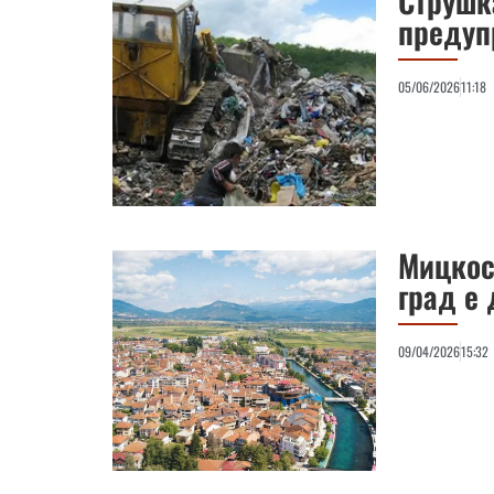
Струшка
предуп
05/06/2026
11:18
Мицкоск
град е
09/04/2026
15:32