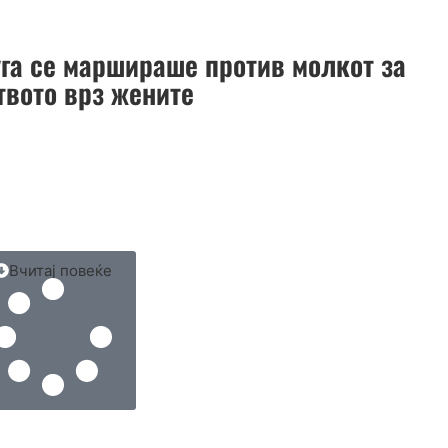
уга се маршираше против молкот за
твото врз жените
Вчитај повеќе