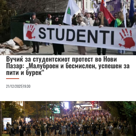
Вучиќ за студентскиот протест во Нови
Пазар: „Малуброен и бесмислен, успешен за
пити и бурек“
21/12/2025
19:30