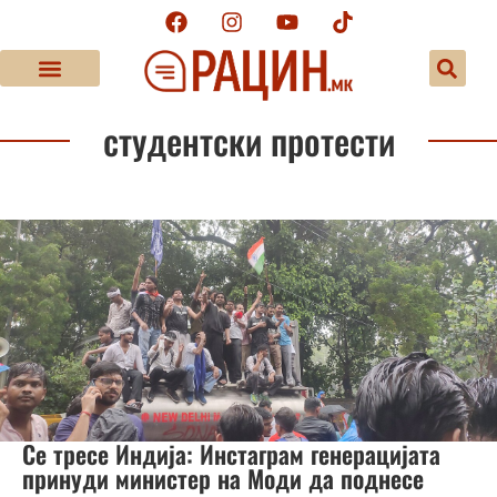
студентски протести
Се тресе Индија: Инстаграм генерацијата
принуди министер на Моди да поднесе