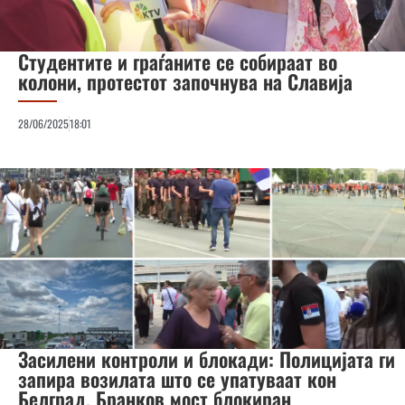
Студентите и граѓаните се собираат во
колони, протестот започнува на Славија
28/06/2025
18:01
Засилени контроли и блокади: Полицијата ги
запира возилата што се упатуваат кон
Белград, Бранков мост блокиран