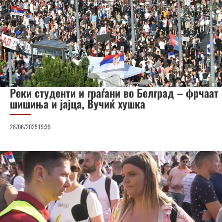
Реки студенти и граѓани во Белград – фрчаат
шишиња и јајца, Вучиќ хушка
28/06/2025
19:39