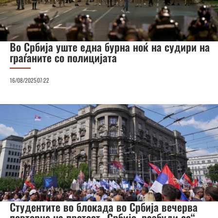
Во Србија уште една бурна ноќ на судири на
граѓаните со полицијата
16/08/2025
07:22
Студентите во блокада во Србија вечерва
повторно на протест „Србијо, разбуди се“