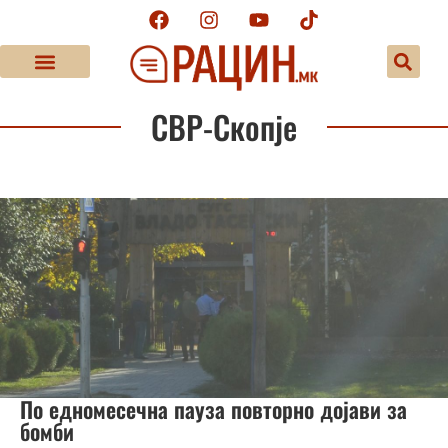
СВР-Скопје
По едномесечна пауза повторно дојави за
бомби