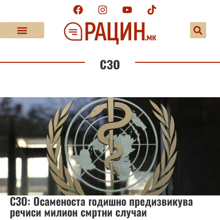
сзо
СЗО: Осаменоста годишно предизвикува
речиси милион смртни случаи