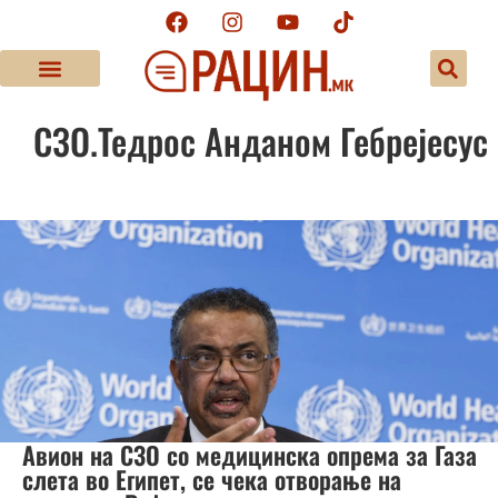
СЗО.Тедрос Анданом Гебрејесус
Авион на СЗО со медицинска опрема за Газа
слета во Египет, се чека отворање на