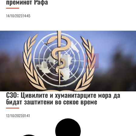
преминот Рафа
14/10/2023
14:45
СЗО: Цивилите и хуманитарците мора да
бидат заштитени во секое време
12/10/2023
01:41