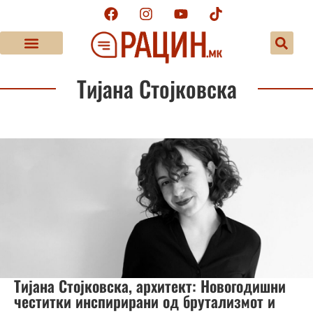
Тијана Стојковска
Тијана Стојковска, архитект: Новогодишни
честитки инспирирани од брутализмот и