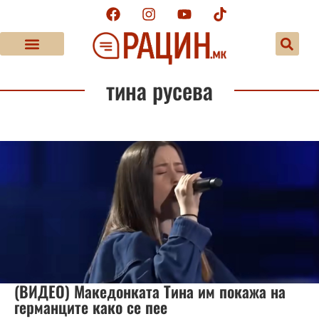
тина русева
(ВИДЕО) Македонката Тина им покажа на
германците како се пее