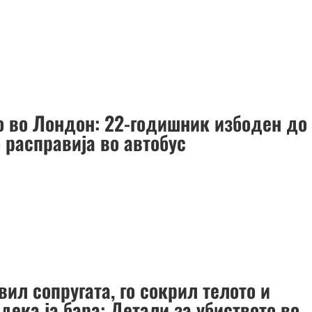
о во Лондон: 22-годишник избоден до
 расправија во автобус
вил сопругата, го сокрил телото и
дека ја бара: Детали за убиството во