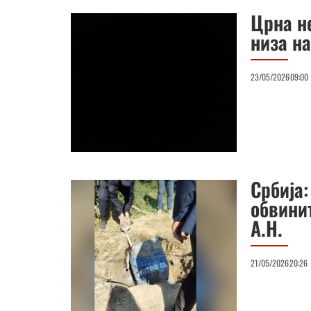
Црна н
низа н
23/05/2026
09:00
Србија:
обвини
А.Н.
21/05/2026
20:26