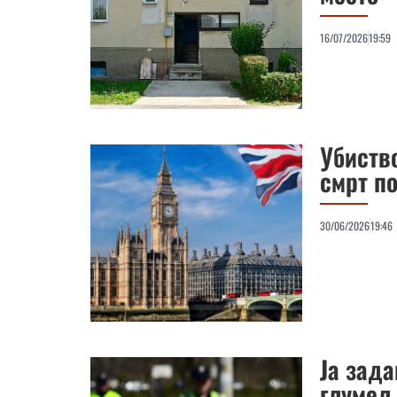
16/07/2026
19:59
Убиств
смрт по
30/06/2026
19:46
Ја зада
глумел 