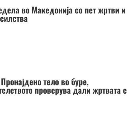
едела во Македонија со пет жртви и
асилства
 Пронајдено тело во буре,
телството проверува дали жртвата е