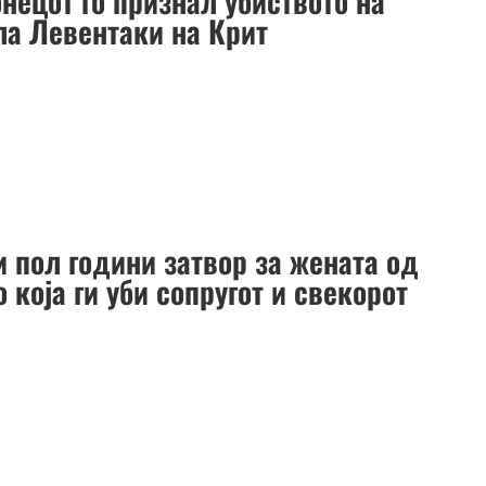
нецот го признал убиството на
ла Левентаки на Крит
и пол години затвор за жената од
 која ги уби сопругот и свекорот