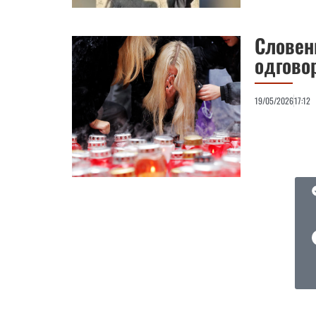
Словени
одгово
19/05/2026
17:12