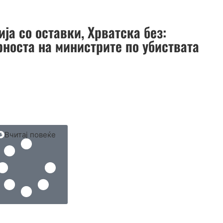
ја со оставки, Хрватска без:
рноста на министрите по убиствата
Вчитај повеќе