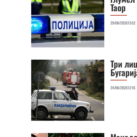
Таор
29/06/2026
13:52
Три ли
Бугариј
24/06/2026
12:16