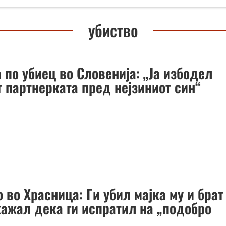
убиство
 по убиец во Словенија: „Ја избодел
т партнерката пред нејзиниот син“
 во Храсница: Ги убил мајка му и брат
кажал дека ги испратил на „подобро