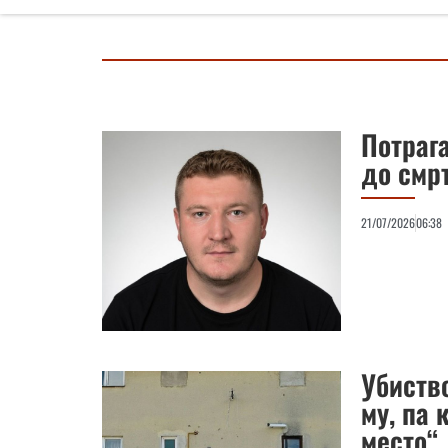
Потрага
до смр
21/07/2026
06:38
Убиство
му, па 
место“