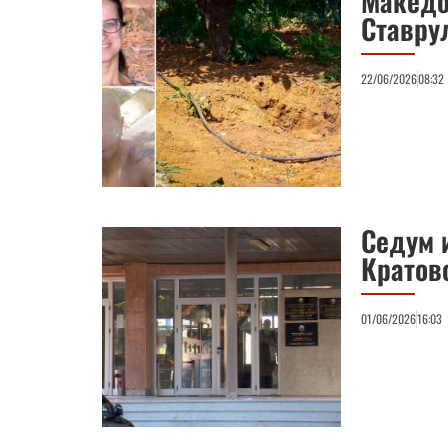
Македо
Ставру
22/06/2026
08:32
Седум 
Кратово
01/06/2026
16:03