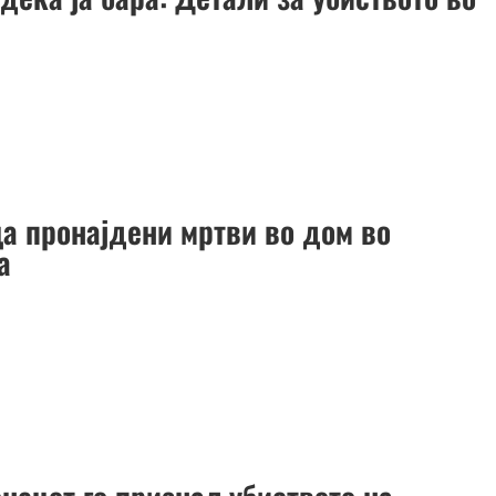
ца пронајдени мртви во дом во
а