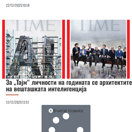
22/12/2025
10:18
За „Тајм“ личности на годината се архитектите
на вешташката интелигенција
12/12/2025
12:51
Вчитај повеќе