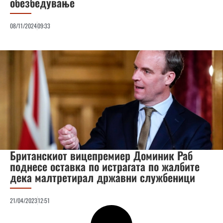
обезбедување
08/11/2024
09:33
Британскиот вицепремиер Доминик Раб
поднесе оставка по истрагата по жалбите
дека малтретирал државни службеници
21/04/2023
12:51