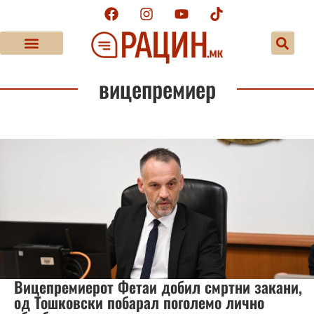
вицепремиер
Вицепремиерот Фетаи добил смртни закани,
од Тошковски побарал поголемо лично