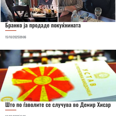
Бранко ја продаде покуќнината
15/10/2025
09:06
Што по ѓаволите се случува во Демир Хисар