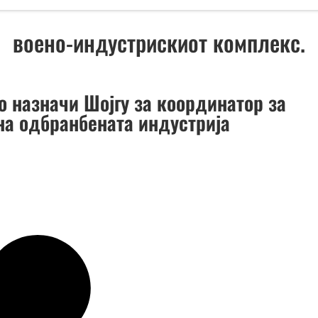
воено-индустрискиот комплекс.
о назначи Шојгу за координатор за
 на одбранбената индустрија