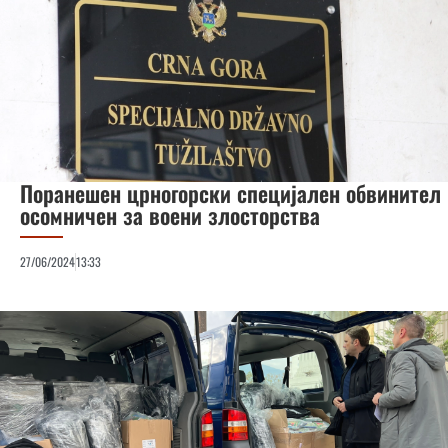
Поранешен црногорски специјален обвинител
осомничен за воени злосторства
27/06/2024
13:33