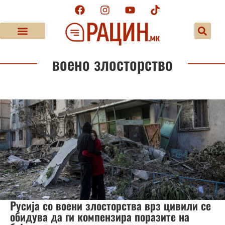
воено злосторство
Русија со воени злосторства врз цивили се
обидува да ги компензира поразите на