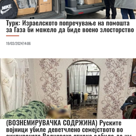
Турк: Израелското попречување на помошта
за Газа би можело да биде воено злосторство
19/03/2024
14:06
(ВОЗНЕМИРУВАЧКА СОДРЖИНА) Руските
војници убиле деветчлено семејството во
окупираната Волноваха откако одбиле да им