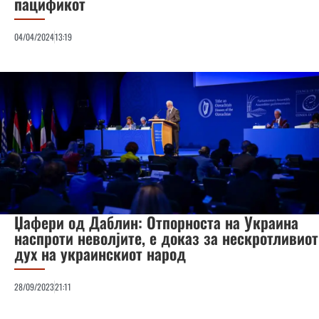
пацификот
04/04/2024
13:19
Џафери од Даблин: Отпорноста на Украина
наспроти неволјите, е доказ за нескротливиот
дух на украинскиот народ
28/09/2023
21:11