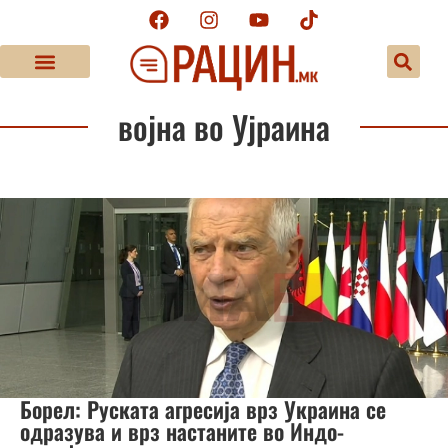
војна во Ујраина
Борел: Руската агресија врз Украина се
одразува и врз настаните во Индо-