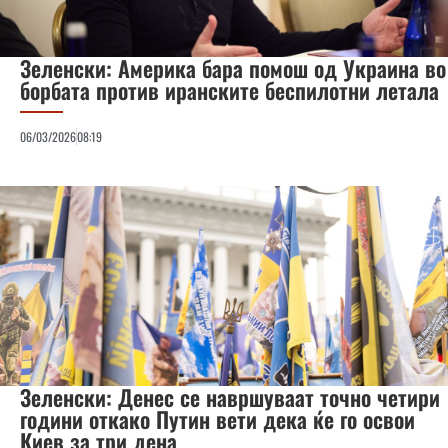
Зеленски: Америка бара помош од Украина во
борбата против иранските беспилотни летала
06/03/2026
08:19
Зеленски: Денес се навршуваат точно четири
години откако Путин вети дека ќе го освои
Киев за три дена