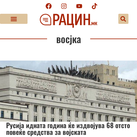
восјка
Русија идната година ќе издвојува 68 отсто
повеќе средства за војската