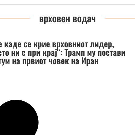
врховен водач
е каде се крие врховниот лидер,
то ни е при крај“: Трамп му постави
тум на првиот човек на Иран