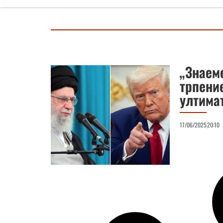
„Знаем
трпение
ултима
17/06/2025
20:10