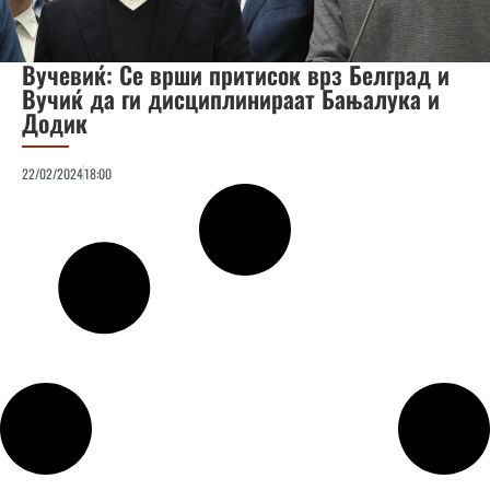
Вучевиќ: Се врши притисок врз Белград и
Вучиќ да ги дисциплинираат Бањалука и
Додик
22/02/2024
18:00