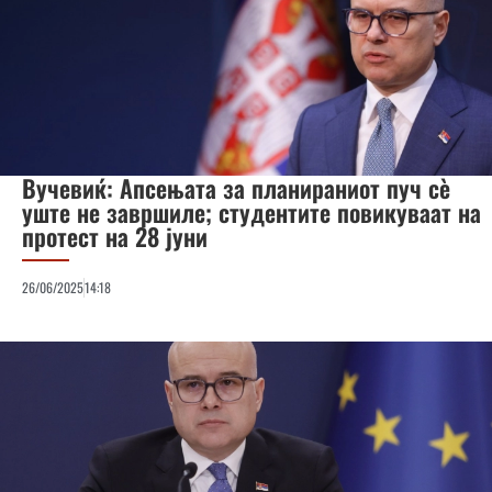
Вучевиќ: Апсењата за планираниот пуч сè
уште не завршиле; студентите повикуваат на
протест на 28 јуни
26/06/2025
14:18