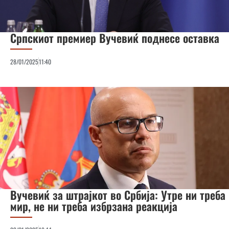
Српскиот премиер Вучевиќ поднесе оставка
28/01/2025
11:40
Вучевиќ за штрајкoт во Србија: Утре ни треба
мир, не ни треба избрзана реакција