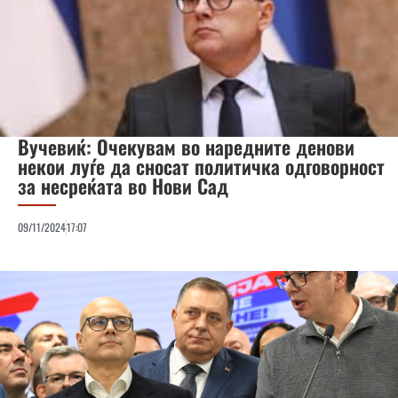
Вучевиќ: Очекувам во наредните денови
некои луѓе да сносат политичка одговорност
за несреќата во Нови Сад
09/11/2024
17:07