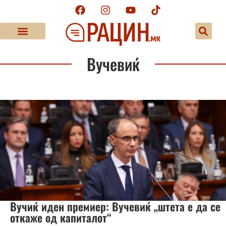
Вучевиќ
Вучиќ иден премиер: Вучевиќ „штета е да се
откаже од капиталот“