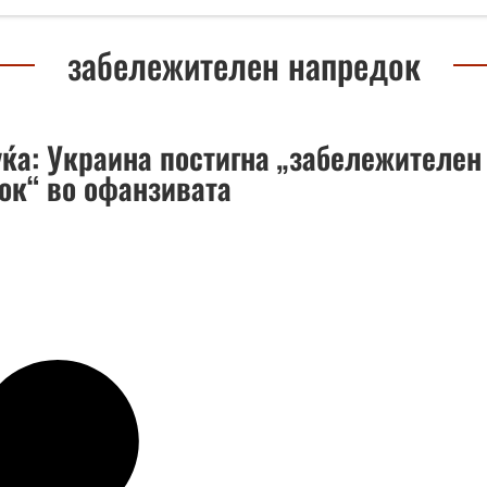
забележителен напредок
уќа: Украина постигна „забележителен
ок“ во офанзивата