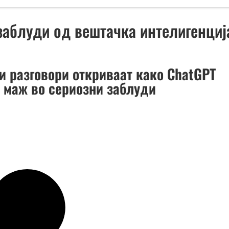
заблуди од вештачка интелигенциј
и разговори откриваат како ChatGPT
 маж во сериозни заблуди