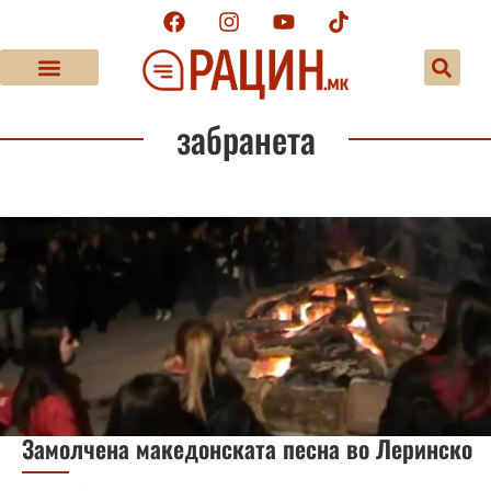
забранета
Замолчена македонската песна во Леринско