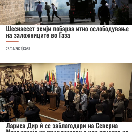
Шеснаесет земји побараа итно ослободување
на заложниците во Газа
25/04/2024
13:58
Лариса Дир ѝ се заблагодари на Северна
Македонија за приклучување кон осудата на