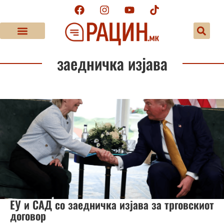
заедничка изјава
ЕУ и САД со заедничка изјава за трговскиот
договор