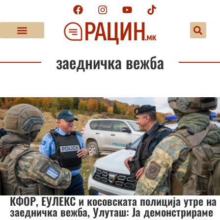
заедничка вежба
КФОР, ЕУЛЕКС и косовската полиција утре на
заедничка вежба, Улуташ: Ја демонстрираме