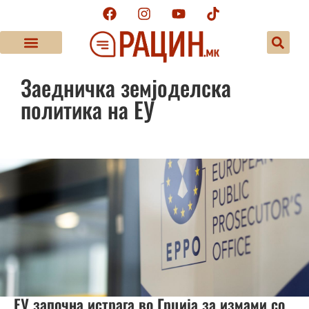
Заедничка земјоделска
политика на ЕУ
ЕУ започна истрага во Грција за измами со