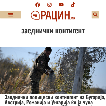
заеднички контигент
Заеднички полициски контингент на Бугарија,
Австрија, Романија и Унгарија ќе ја чува