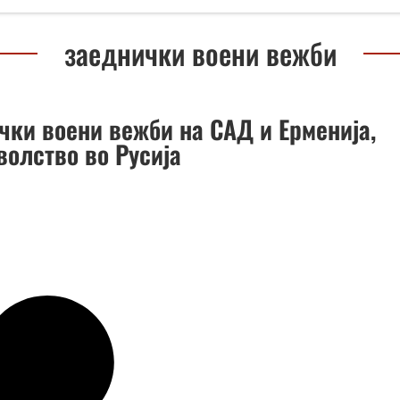
заеднички воени вежби
чки воени вежби на САД и Ерменија,
волство во Русија