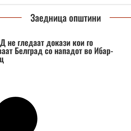
Заедница општини
Д не гледаат докази кои го
ваат Белград со нападот во Ибар-
ц