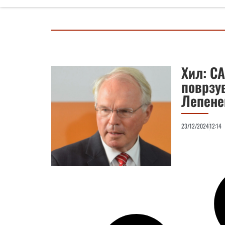
Хил: СА
поврзу
Лепене
23/12/2024
12:14