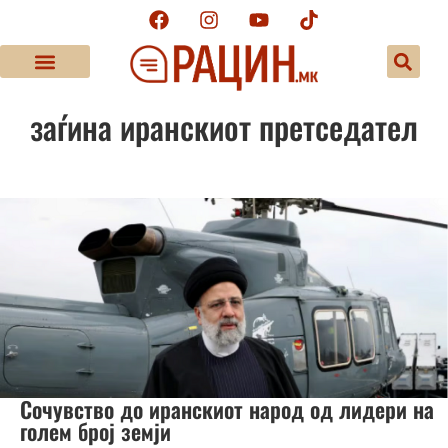
заѓина иранскиот претседател
Сочувство до иранскиот народ од лидери на
голем број земји