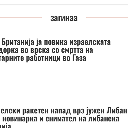
загинаа
 Британија ја повика израелската
дорка во врска со смртта на
тарните работници во Газа
аелски ракетен напад врз јужен Либан
а новинарка и снимател на либанска
зија