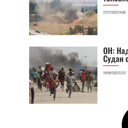
21/11/2023
14:05
ОН: На
Судан 
19/09/2023
13:37