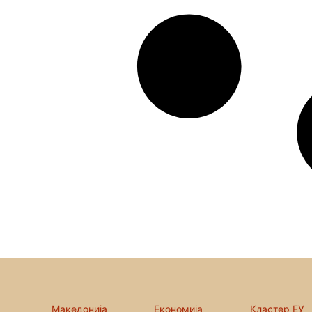
Македонија
Економија
Кластер ЕУ