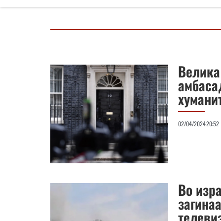
Велика
амбаса
хумани
02/04/2024
20:52
Во изр
загина
телеви