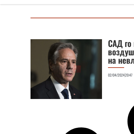
САД го
воздуш
на нев
02/04/2024
20:47