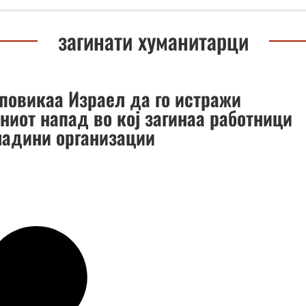
загинати хуманитарци
 повикаа Израел да го истражи
ниот напад во кој загинаа работници
ладини организации